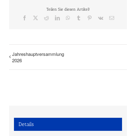
Teilen Sie diesen Artikel!
Facebook
X
Reddit
LinkedIn
WhatsApp
Tumblr
Pinterest
Vk
E-
Mail
Jahreshauptversammlung
2026
Details