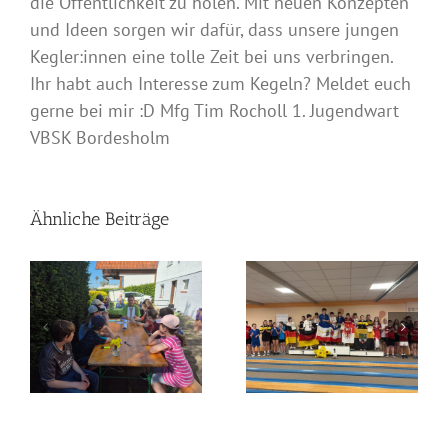
die Öffentlichkeit zu holen. Mit neuen Konzepten
und Ideen sorgen wir dafür, dass unsere jungen
Kegler:innen eine tolle Zeit bei uns verbringen.
Ihr habt auch Interesse zum Kegeln? Meldet euch
gerne bei mir :D Mfg Tim Rocholl 1. Jugendwart
VBSK Bordesholm
Ähnliche Beiträge
Nationencup Stralsund
er
Sportlerehrung 2025
2025