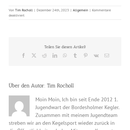
Von
Tim Rocholl
|
Dezember 24th, 2023
|
Allgemein
|
Kommentare
für
deaktiviert
Frohe
Weihnachten!
Teilen Sie diesen Artikel!
Facebook
X
Reddit
LinkedIn
WhatsApp
Tumblr
Pinterest
Vk
E-
Mail
Über den Autor:
Tim Rocholl
Moin Moin, Ich bin seit Ende 2012 1.
Jugendwart der Bordesholmer Kegler.
Zusammen mit meinem Jugendteam
streben wir an den Kegelsport wieder zurück in