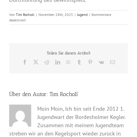
Von
Tim Rocholl
|
November 28th, 2025
|
Jugend
|
Kommentare
für
deaktiviert
Unsere
Kegeljugend
gewinnt
zum
vierten
Mal
Teilen Sie diesen Artikel!
den
Facebook
X
Reddit
LinkedIn
WhatsApp
Tumblr
Pinterest
Vk
E-
KSV-
Mail
Fotowettbewerb
Über den Autor:
Tim Rocholl
Moin Moin, Ich bin seit Ende 2012 1.
Jugendwart der Bordesholmer Kegler.
Zusammen mit meinem Jugendteam
streben wir an den Kegelsport wieder zurück in